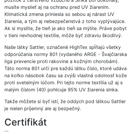
pôžitok z čerstvého vzduchu a Slnka bol dokonalý,
musíte myslieť aj na ochranu pred UV žiarením.
Klimatická zmena priniesla so sebou aj nárast UV
žiarenia, a tým aj nebezpečenstvá z toho vyplývajúce.
Ak si myslíte, že tieň je ako tieň sa mýlite. Práve pobyt
v tieni nevhodnej textílie, môže byť zdraviu škodlivý.
Naše látky Sattler, označené HighTex spĺňajú všetky
odporúčania normy 801 (vydaného ARGE - Švajčiarska
liga prevencie proti rakovine a kožným chorobám).
Táto norma 801 určí pre každú látku číslo, ktoré udáva
na koľko násobok času sa zvýši vlastná odolnosť kože
proti svetelným lúčom. Pri tejto norme textília už aj s
malým číslom (40) pohlcuje 95% UV žiarenia slnka.
Takže môžete si byť istí, že oddych pod látkou Sattler
je nielen príjemný ale aj bezpečný.
Certifikát