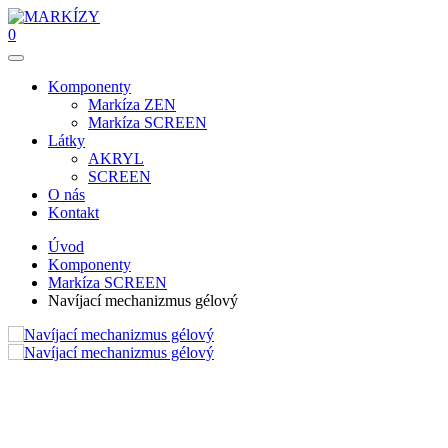
0
Komponenty
Markíza ZEN
Markíza SCREEN
Látky
AKRYL
SCREEN
O nás
Kontakt
Úvod
Komponenty
Markíza SCREEN
Navíjací mechanizmus gélový