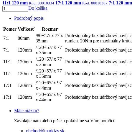
11:1 120 mm
17:1 120 mm
7:1 120 mm
Kód: 80010334
Kód: 80010367
Do košíka
Podrobný popis
Pomer
Veľkosť
Rozmer
/80+57/ x 77 x
Profesionálny bez údržbový navíja
7:1
80mm
35mm
ramien. 20Nm pre maximálny krúti
/120+57/ x 77
7:1
120mm
Profesionálny bez údržbový navíj
x 35mm
/120+57/ x 77
11:1
120mm
Profesionálny bez údržbový navíj
x 35mm
/120+57/ x 77
11:1
120mm
Profesionálny bez údržbový navíj
x 35mm
/120+65/ x 97
17:1
120mm
Profesionálny bez údržbový navíj
x 44mm
/120+65/ x 97
17:1
120mm
Profesionálny bez údržbový navíj
x 44mm
Máte otázku?
Zavolajte nám alebo píšte a pokúsime sa Vám pomôcť
obchod@markizy.sk