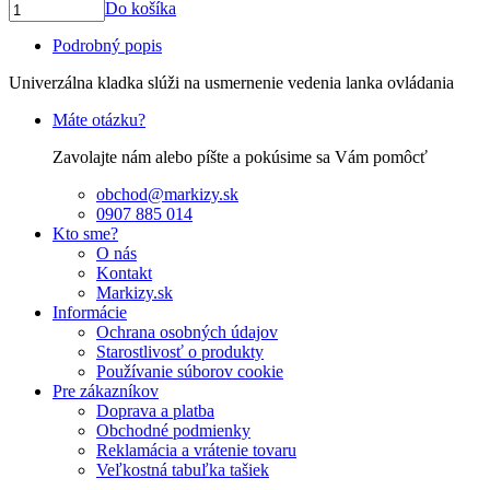
Do košíka
Podrobný popis
Univerzálna kladka slúži na usmernenie vedenia lanka ovládania
Máte otázku?
Zavolajte nám alebo píšte a pokúsime sa Vám pomôcť
obchod@markizy.sk
0907 885 014
Kto sme?
O nás
Kontakt
Markizy.sk
Informácie
Ochrana osobných údajov
Starostlivosť o produkty
Používanie súborov cookie
Pre zákazníkov
Doprava a platba
Obchodné podmienky
Reklamácia a vrátenie tovaru
Veľkostná tabuľka tašiek