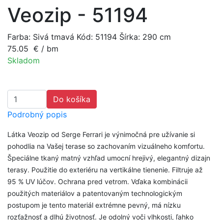
Veozip - 51194
Farba: Sivá tmavá
Kód: 51194
Šírka: 290 cm
75.05
€
/ bm
Skladom
Do košíka
Podrobný popis
Látka Veozip od Serge Ferrari je výnimočná pre užívanie si
pohodlia na Vašej terase so zachovaním vizuálneho komfortu.
Špeciálne tkaný matný vzhľad umocní hrejivý, elegantný dizajn
terasy. Použitie do exteriéru na vertikálne tienenie. Filtruje až
95 % UV lúčov. Ochrana pred vetrom. Vďaka kombinácii
použitých materiálov a patentovaným technologickým
postupom je tento materiál extrémne pevný, má nízku
rozťažnosť a dlhú životnosť. Je odolný voči vlhkosti, ľahko