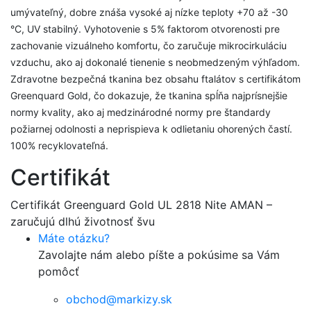
umývateľný, dobre znáša vysoké aj nízke teploty +70 až -30
°C, UV stabilný. Vyhotovenie s 5% faktorom otvorenosti pre
zachovanie vizuálneho komfortu, čo zaručuje mikrocirkuláciu
vzduchu, ako aj dokonalé tienenie s neobmedzeným výhľadom.
Zdravotne bezpečná tkanina bez obsahu ftalátov s certifikátom
Greenquard Gold, čo dokazuje, že tkanina spĺňa najprísnejšie
normy kvality, ako aj medzinárodné normy pre štandardy
požiarnej odolnosti a neprispieva k odlietaniu ohorených častí.
100% recyklovateľná.
Certifikát
Certifikát Greenguard Gold UL 2818 Nite AMAN –
zaručujú dlhú životnosť švu
Máte otázku?
Zavolajte nám alebo píšte a pokúsime sa Vám
pomôcť
obchod@markizy.sk