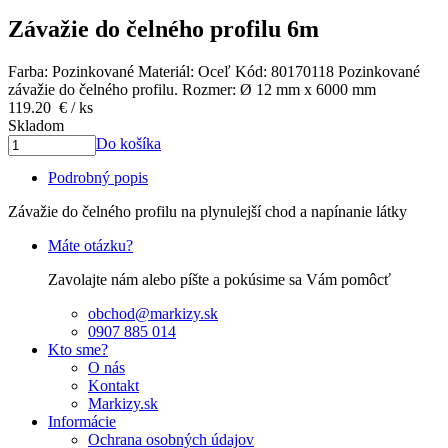
Závažie do čelného profilu 6m
Farba: Pozinkované
Materiál: Oceľ
Kód: 80170118
Pozinkované
závažie do čelného profilu. Rozmer: Ø 12 mm x 6000 mm
119.20
€
/ ks
Skladom
Do košíka
Podrobný popis
Závažie do čelného profilu na plynulejší chod a napínanie látky
Máte otázku?
Zavolajte nám alebo píšte a pokúsime sa Vám pomôcť
obchod@markizy.sk
0907 885 014
Kto sme?
O nás
Kontakt
Markizy.sk
Informácie
Ochrana osobných údajov