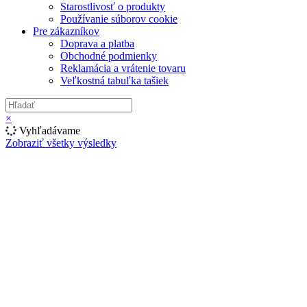
Starostlivosť o produkty
Používanie súborov cookie
Pre zákazníkov
Doprava a platba
Obchodné podmienky
Reklamácia a vrátenie tovaru
Veľkostná tabuľka tašiek
×
Vyhľadávame
Zobraziť všetky výsledky